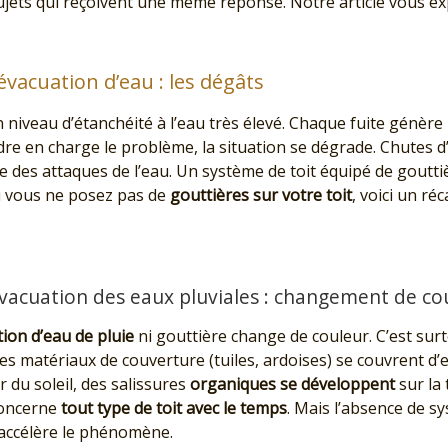
jets qui reçoivent une même réponse. Notre article vous ex
vacuation d’eau : les dégâts
n niveau d’étanchéité à l’eau très élevé. Chaque fuite génère u
dre en charge le problème, la situation se dégrade. Chutes d’
ime des attaques de l’eau. Un système de toit équipé de gout
Si vous ne posez pas de
gouttières sur votre toit
, voici un ré
vacuation des eaux pluviales : changement de co
ion d’eau de pluie
ni gouttière change de couleur. C’est surt
Les matériaux de couverture (tuiles, ardoises) se couvrent d’
 du soleil, des salissures
organiques se développent
sur la
concerne
tout type de toit avec le temps
. Mais l’absence de s
 accélère le phénomène.