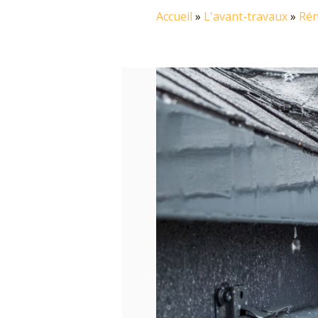
Accueil
»
L'avant-travaux
»
Rén