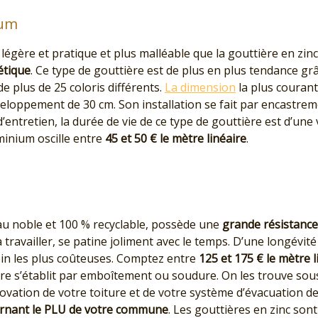
ium
légère et pratique et plus malléable que la gouttière en zinc
hétique
. Ce type de gouttière est de plus en plus tendance gr
de plus de 25 coloris différents.
La dimension
la plus couran
loppement de 30 cm. Son installation se fait par encastre
d’entretien, la durée de vie de ce type de gouttière est d’une
minium oscille entre
45 et 50 € le mètre linéaire
.
iau noble et 100 % recyclable, possède une
grande résistance 
 à travailler, se patine joliment avec le temps. D’une longévit
oin les plus coûteuses. Comptez entre
125 et 175 € le mètre l
vre s’établit par emboîtement ou soudure. On les trouve so
énovation de votre toiture et de votre système d’évacuation d
rnant le PLU de votre commune
. Les gouttières en zinc so